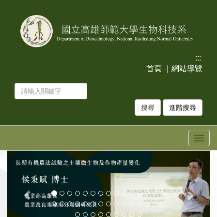
跳
跳
到
到
主
主
要
要
內
內
容
容
:::
區
區
首頁
｜
網站導覽
塊
塊
進階搜尋
Togg
navig
上
下
一
一
張
張