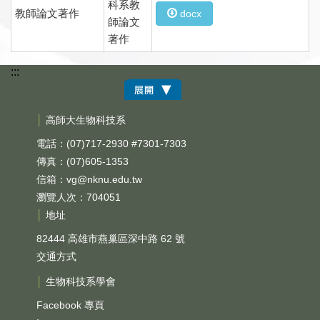
科系教
教師論文著作
docx
師論文
著作
:::
│
高師大生物科技系
電話：(07)717-2930 #7301-7303
傳真：(07)605-1353
信箱：
vg@nknu.edu.tw
瀏覽人次：704051
│
地址
82444 高雄市燕巢區深中路 62 號
交通方式
│
生物科技系學會
Facebook 專頁