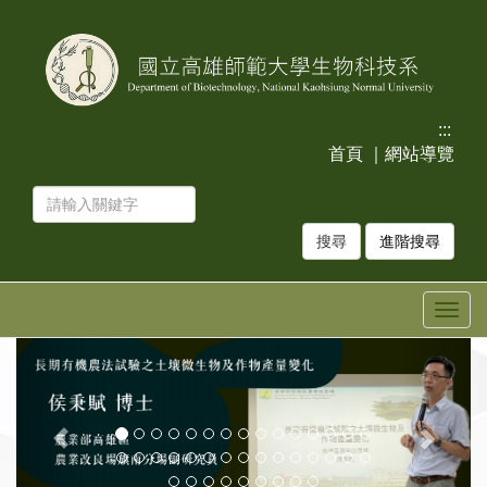
跳
跳
到
到
主
主
要
要
內
內
容
容
:::
區
區
首頁
｜
網站導覽
塊
塊
進階搜尋
Togg
navig
上
下
一
一
張
張