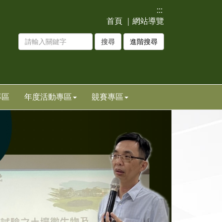
:::
首頁
｜
網站導覽
進階搜尋
專區
年度活動專區
竸賽專區
下
一
張