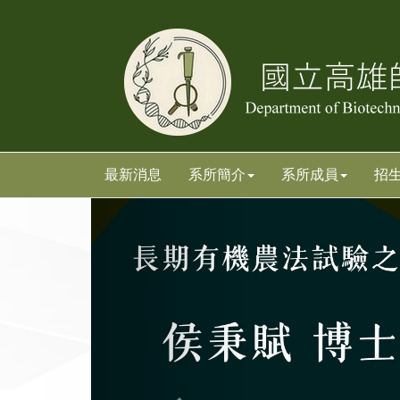
跳
跳
到
到
主
主
要
要
內
內
容
容
區
區
塊
塊
最新消息
系所簡介
系所成員
招
上
一
張