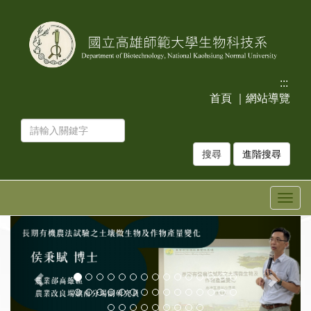
跳
跳
到
到
主
主
要
要
內
內
容
容
:::
區
區
首頁
｜
網站導覽
塊
塊
進階搜尋
Togg
navig
上
下
一
一
張
張