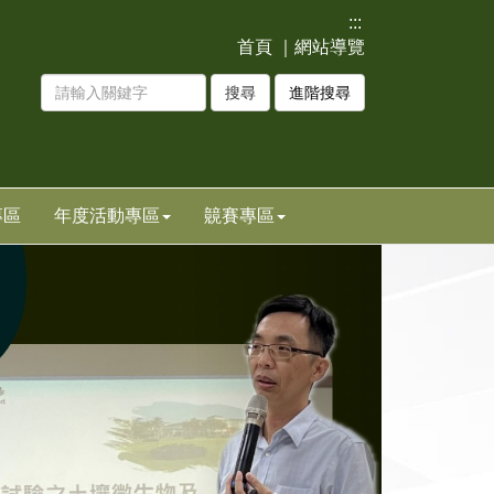
:::
首頁
｜
網站導覽
進階搜尋
專區
年度活動專區
竸賽專區
下
一
張