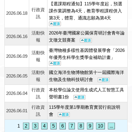
【選課期程通知】115學年度起，預選
行政資
課作業調整為4天，教育學程課程併入
2026.06.18
訊
第3天，體育、通識志願為第4天
活動快
2026年臺灣國家公園保育研討會青年論
2026.06.16
報
文徵文競賽案
臺灣物種多樣性基因體發展學會「2026
活動快
2026.06.09
年優秀生科學生獎學金補助計畫」
報
活動快
國立海洋生物博物館第十一屆國際海洋
2026.06.05
報
生物及生物科技研討會
行政資
本校學位論文使用生成式人工智慧工具
2026.06.04
訊
聲明書1份
行政資
115學年度第1學期教育實習行前說明
2026.06.01
訊
會
1
2
3
4
5
6
7
8
9
10
...