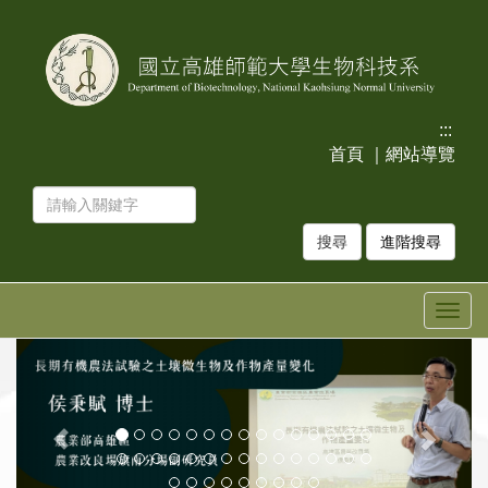
跳
跳
到
到
主
主
要
要
內
內
容
容
:::
區
區
首頁
｜
網站導覽
塊
塊
進階搜尋
Togg
navig
上
下
一
一
張
張