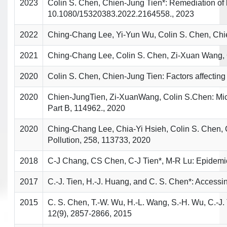
2023
Colin S. Chen, Chien-Jung Tien*: Remediation of l
10.1080/15320383.2022.2164558., 2023
2022
Ching-Chang Lee, Yi-Yun Wu, Colin S. Chen, Chien-
2021
Ching-Chang Lee, Colin S. Chen, Zi-Xuan Wang, Ch
2020
Colin S. Chen, Chien-Jung Tien: Factors affecting
2020
Chien-JungTien, Zi-XuanWang, Colin S.Chen: Microp
Part B, 114962., 2020
2020
Ching-Chang Lee, Chia-Yi Hsieh, Colin S. Chen, C
Pollution, 258, 113733, 2020
2018
C-J Chang, CS Chen, C-J Tien*, M-R Lu: Epidemiolo
2017
C.-J. Tien, H.-J. Huang, and C. S. Chen*: Accessin
2015
C. S. Chen, T.-W. Wu, H.-L. Wang, S.-H. Wu, C.-J. 
12(9), 2857-2866, 2015