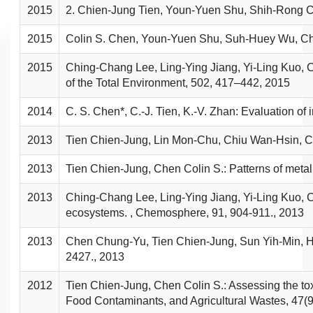
2015
2. Chien-Jung Tien, Youn-Yuen Shu, Shih-Rong Ciou
2015
Colin S. Chen, Youn-Yuen Shu, Suh-Huey Wu, Chien
2015
Ching-Chang Lee, Ling-Ying Jiang, Yi-Ling Kuo, C
of the Total Environment, 502, 417–442, 2015
2014
C. S. Chen*, C.-J. Tien, K.-V. Zhan: Evaluation of
2013
Tien Chien-Jung, Lin Mon-Chu, Chiu Wan-Hsin, Chen
2013
Tien Chien-Jung, Chen Colin S.: Patterns of metal
2013
Ching-Chang Lee, Ling-Ying Jiang, Yi-Ling Kuo, Chi
ecosystems. , Chemosphere, 91, 904-911., 2013
2013
Chen Chung-Yu, Tien Chien-Jung, Sun Yih-Min, Hsi
2427., 2013
2012
Tien Chien-Jung, Chen Colin S.: Assessing the tox
Food Contaminants, and Agricultural Wastes, 47(9