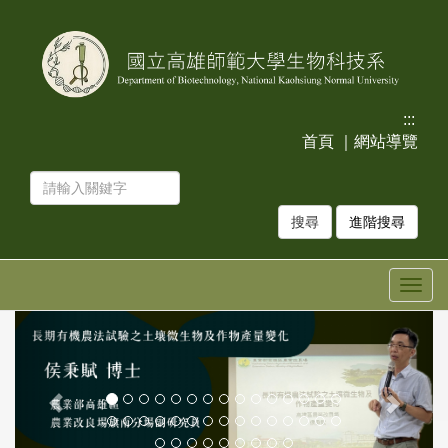
跳
跳
到
到
主
主
要
要
內
內
容
容
:::
區
區
首頁
｜
網站導覽
塊
塊
進階搜尋
Togg
navig
上
下
一
一
張
張