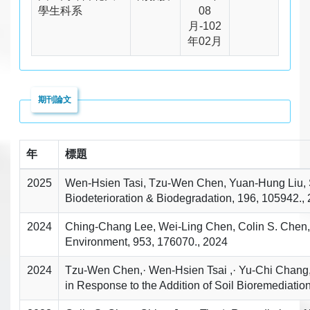
學生科系
08
月-102
年02月
期刊論文
年
標題
2025
Wen-Hsien Tasi, Tzu-Wen Chen, Yuan-Hung Liu, Shi
Biodeterioration & Biodegradation, 196, 105942.,
2024
Ching-Chang Lee, Wei-Ling Chen, Colin S. Chen, Chi
Environment, 953, 176070., 2024
2024
Tzu‑Wen Chen,· Wen‑Hsien Tsai ,· Yu‑Chi Chang, 
in Response to the Addition of Soil Bioremediation 