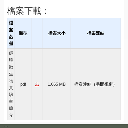
檔案下載：
檔
案
類型
檔案大小
檔案連結
名
稱
環
境
微
生
物
pdf
1.065 MB
檔案連結（另開視窗）
實
驗
室
簡
介
:::