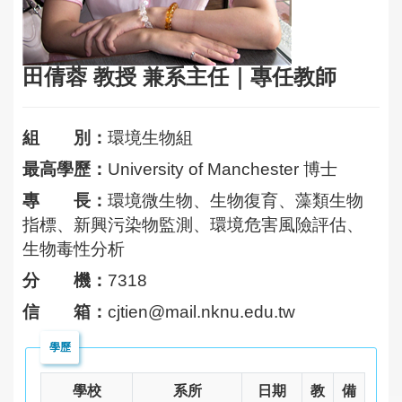
田倩蓉
教授 兼系主任
｜
專任教師
組 別：
環境生物組
最高學歷：
University of Manchester 博士
專 長：
環境微生物、生物復育、藻類生物
指標、新興污染物監測、環境危害風險評估、
生物毒性分析
分 機：
7318
信 箱：
cjtien@mail.nknu.edu.tw
學歷
學校
系所
日期
教
備