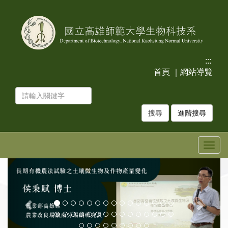
跳
跳
到
到
主
主
要
要
內
內
容
容
:::
區
區
首頁
｜
網站導覽
塊
塊
進階搜尋
Togg
navig
上
下
一
一
張
張