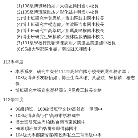
(1)108級博班駱怡如／大樹區興田國小校長
(2)105級博班陳世杰／彰化縣中興國小校長
(3)博士班研究生黃思航／旗山區鼓山國小校長
(4)
博士班研究生楊志偉／美濃區吉東國小校長
(5)
博士班研究生高萃珺／那瑪夏民權國小校長
(6)
博士班研究生宋麒麟／茂林區多納國小校長
(7)
101級學校行政碩班陳志明／美濃區美濃國中校長
(8)
95級大學部陳名昱／南投縣民和國中
113
學年度
本系系友、研究生榮登114年高雄市國小校長甄選金榜名單：
108級博班系友駱怡如，博士生高萃珺、黃思航、宋麒麟、楊志
偉。
博班研究生張嘉惠榮登國立虎尾農工校長金榜
112學年度
96級碩班、108級博班李文欽/高雄市一甲國中
108級博班高行仁/高雄市杉林國中
博士班研究生周柏廷/台南市東原國中
96級碩班詹孟傑/屏東縣僑德國小
104級大學部陳玠霖/南投縣私立三育高級中學