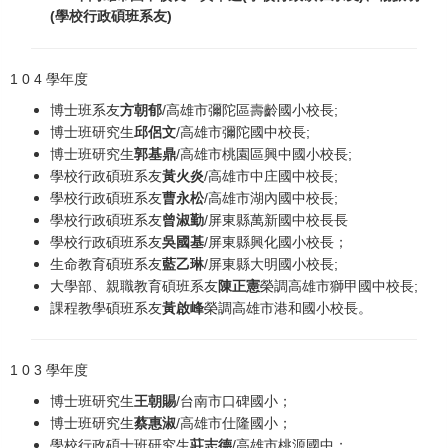
(學校行政碩班系友)
1 0 4 學年度
博士班系友
方朝郁
/高雄市彌陀區壽齡國小校長;
博士班研究生
邱侶文
/高雄市彌陀國中校長;
博士班研究生
郭基鼎
/高雄市桃園區興中國小校長;
學校行政碩班系友
黃火炎
/高雄市中庄國中校長;
學校行政碩班系友
曹永松
/高雄市湖內國中校長;
學校行政碩班系友
曾淑勤
/屏東縣萬新國中校長長
學校行政碩班系友
吳國基
/屏東縣興化國小校長；
生命教育碩班系友
藍乙琳
/屏東縣大明國小校長;
大學部、親職教育碩班系友
陳正憲
榮調高雄市獅甲國中校長;
課程教學碩班系友
黃啟峰
榮調高雄市港和國小校長。
1 0 3 學年度
博士班研究生
王朝賜
/台南市口碑國小；
博士班研究生
蔡惠淑
/高雄市仕隆國小；
學校行政碩士班研究生
莊志德
/高雄市桃源國中；