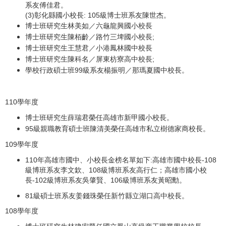
系友傅佳君。
(3)彰化縣國小校長: 105級博士班系友陳世杰。
博士班研究生林美如／六龜龍興國小校長
博士班研究生陳栢齡／路竹三埤國小校長;
博士班研究生王慧君／小港鳳林國中校長
博士班研究生陳科名／屏東枋寮高中校長;
學校行政碩士班99級系友楊振明／那瑪夏國中校長。
110學年度
博士班研究生薛瑞君榮任高雄市新甲國小校長。
95級親職教育碩士班陳清美榮任高雄市私立樹德家商校長。
109學年度
110年高雄市國中、小校長金榜名單如下:高雄市國中校長-108
級博班系友李文欽、108級博班系友高行仁；高雄市國小校
長-102級博班系友吳肇賢、106級博班系友黃昭勳。
81級碩士班系友姜錢珠榮任新竹縣立湖口高中校長。
108學年度