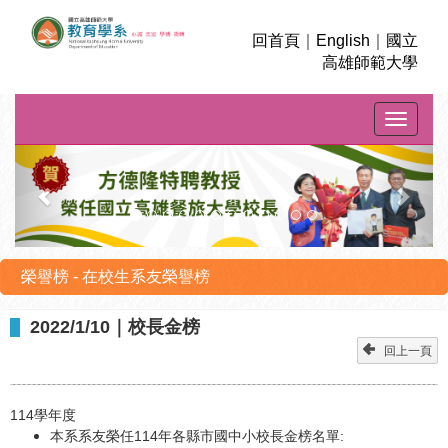
回首頁
｜
English
｜
國立
高雄師範大學
Toggle na
上
下
一
一
則
則
榮譽榜 - 在校生系友榮譽榜
2022/1/10｜校長金榜
回上一頁
114
學年度
本系系友榮任114年各縣市國中小校長金榜名單: