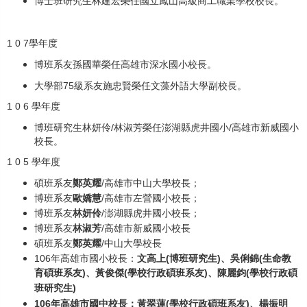
博士班研究生林建宏榮任國立鳳山高級商工職業學校校長。
1 0 7學年度
博班系友孫國華榮任高雄市深水國小校長。
大學部75級系友施忠賢榮任文藻外語大學副校長。
1 0 6 學年度
博班研究生林妍伶/林淑芳榮任澎湖縣虎井國小/高雄市新威國小
校長。
1 0 5 學年度
碩班系友
鄭英耀
/高雄市中山大學校長；
博班系友
歐嬌慧
/高雄市左營國小校長；
博班系友
林妍伶
/澎湖縣虎井國小校長；
博班系友
林淑芳
/高雄市新威國小校長
碩班系友
鄭英耀
/中山大學校長
106年高雄市國小校長：
文高上(博班研究生)、吳俐錦(生命教
育碩班系友)、黃俊傑(學校行政碩班系友)、陳麗鈞(學校行政碩
班研究生)
106年高雄市國中校長：
黃翠蓮(學校行政碩班系友)、楊振明