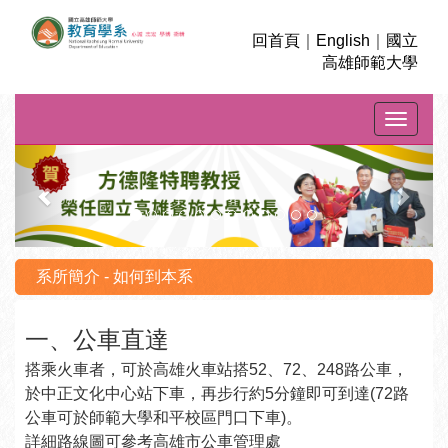
回首頁
｜
English
｜
國立
高雄師範大學
Toggle na
上
下
一
一
則
則
系所簡介 - 如何到本系
一、公車直達
搭乘火車者，可於高雄火車站搭52、72、248路公車，
於中正文化中心站下車，再步行約5分鐘即可到達(72路
公車可於師範大學和平校區門口下車)。
詳細路線圖可參考高雄市公車管理處