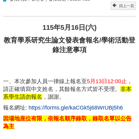
回上一頁
115年5月16日(六)
教育學系研究生論文發表會報名/學術活動登
錄注意事項
一、本次參加人員一律線上報名至
5月13日12:00止
，
請正確填寫中文姓名，其餘報名方式皆不受理。
非本
系學生請勿報名
，謝謝。
報名網址:
https://forms.gle/kaCGk5j68WrUBj5h6
因場地座位有限，依報名順序錄取，錄取名單以公告
為主