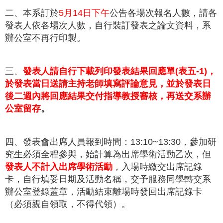
二、本系訂於
5月14日下午
公告各場次報名人數，請各
發表人依各場次人數，自行裝訂發表之論文資料，系
辦公室不再行印製。
三、
發表人請自行下載列印發表結果回應單
(
表五
-1)，
於發表當日送請主持老師填寫評論意見，並於發表日
後二週內將回應結果交付指導教授審核，再送交系辦
公室留存
。
四、發表會出席人員報到時間：13:10~13:30，參加研
究生必須全程參與，始計算為出席學術活動乙次，但
發表人不計入出席學術活動
，入場時繳交出席記錄
卡，自行填妥日期及活動名稱，交予服務同學轉交系
辦公室登錄蓋章，活動結束離場時發回出席記錄卡
（必須親自領取，不得代領）。