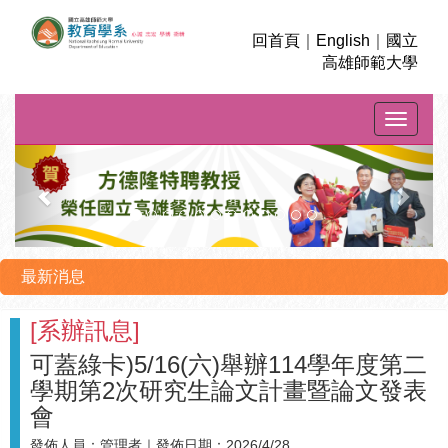
回首頁
｜
English
｜
國立
高雄師範大學
Toggle na
上
下
一
一
則
則
最新消息
[
系辦訊息
]
可蓋綠卡)5/16(六)舉辦114學年度第二
學期第2次研究生論文計畫暨論文發表
會
發佈人員：
管理者
｜發佈日期：
2026/4/28