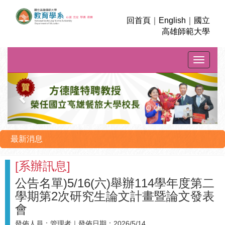
回首頁
｜
English
｜
國立
高雄師範大學
Toggle na
上
下
一
一
則
則
最新消息
[
系辦訊息
]
公告名單)5/16(六)舉辦114學年度第二
學期第2次研究生論文計畫暨論文發表
會
發佈人員：
管理者
｜發佈日期：
2026/5/14