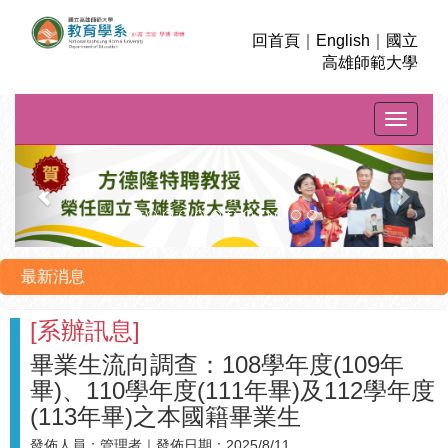
回首頁
｜
English
｜
國立
高雄師範大學
Toggle na
上
下
一
一
則
則
最新消息
[
系辦訊息
]
畢業生流向調查：108學年度(109年
畢)、110學年度(111年畢)及112學年度
(113年畢)之本國籍畢業生
發佈人員：
管理者
｜發佈日期：
2025/8/11