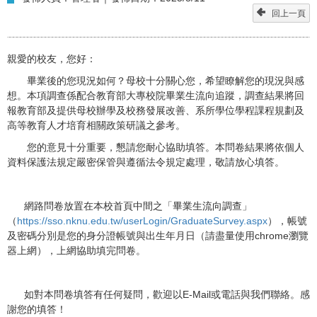
回上一頁
親愛的校友，您好：
畢業後的您現況如何？母校十分關心您，希望瞭解您的現況與感
想。本項調查係配合教育部大專校院畢業生流向追蹤，調查結果將回
報教育部及提供母校辦學及校務發展改善、系所學位學程課程規劃及
高等教育人才培育相關政策研議之參考。
您的意見十分重要，懇請您耐心協助填答。本問卷結果將依個人
資料保護法規定嚴密保管與遵循法令規定處理，敬請放心填答。
網路問卷放置在本校首頁中間之「畢業生流向調查」
（
https://sso.nknu.edu.tw/userLogin/GraduateSurvey.aspx
），帳號
及密碼分別是您的身分證帳號與出生年月日（請盡量使用chrome瀏覽
器上網），上網協助填完問卷。
如對本問卷填答有任何疑問，歡迎以E-Mail或電話與我們聯絡。感
謝您的填答！