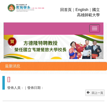
回首頁
｜
English
｜
國立
高雄師範大學
Toggle na
上
下
一
一
則
則
最新消息
[
]
發佈人員：
｜發佈日期：
回上一頁