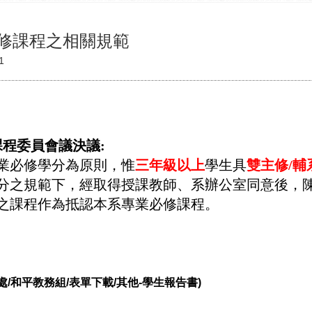
修課程之相關規範
1
課程委員會議決議
:
業必修學分為原則，惟
三年級以上
學生具
雙主修
/
輔
分之規範下，經取得授課教師、系辦公室同意後，
之課程作為抵認本系專業必修課程。
/和平教務組/表單下載/其他-學生報告書)