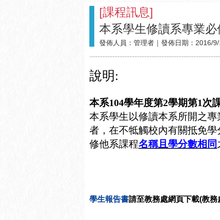
[
課程訊息
]
本系學生修讀系專業必
發佈人員：
管理者
｜發佈日期：
2016/9/
說明
:
本系
104
學年度第
2
學期第
1
次
本系學生以修讀本系所開之專
者，在不牴觸校內有關抵免學
修他系課程
名稱且學分數相同
學生報告書
請至教務處網頁下載(教務處