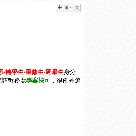
回上一頁
系
/
轉學生
/
重修生
/
延畢生
身分
陳請教務處
專案核可
，得例外選