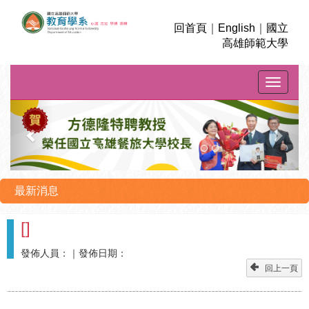
回首頁
｜
English
｜
國立
高雄師範大學
Toggle na
上
下
一
一
則
則
最新消息
[
]
發佈人員：
｜發佈日期：
回上一頁