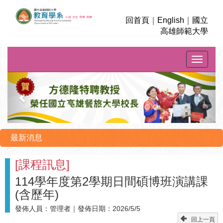
回首頁
｜
English
｜
國立
高雄師範大學
Toggle na
上
下
一
一
則
則
最新消息
[
課程訊息
]
114學年度第2學期日間碩博班演講課
(含歷年)
發佈人員：
管理者
｜發佈日期：
2026/5/5
回上一頁