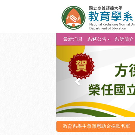
最新消息
系務公告
系所簡介
上
一
則
教育系學生急難慰助金捐款名單