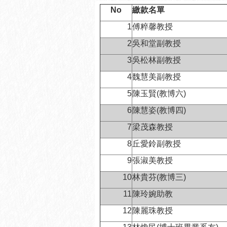
No
繳款名單
1
傅粹馨教授
2
吳和堂副教授
3
吳松林副教授
4
魏慧美副教授
5
陳玉賢(教博六)
6
陳慧姿(教博四)
7
梁茂森教授
8
丘愛鈴副教授
9
張淑美教授
10
林貴芬(教博三)
11
陳玲婉助教
12
陳麗珠教授