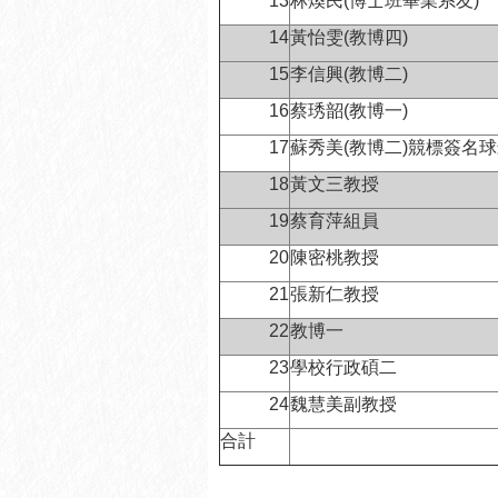
13
林煥民(博士班畢業系友)
14
黃怡雯(教博四)
15
李信興(教博二)
16
蔡琇韶(教博一)
17
蘇秀美(教博二)競標簽名
18
黃文三教授
19
蔡育萍組員
20
陳密桃教授
21
張新仁教授
22
教博一
23
學校行政碩二
24
魏慧美副教授
合計