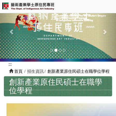
跳
Previous
Nex
到
主
要
內
容
區
塊
:::
首頁
招生資訊
創新產業原住民碩士在職學位學程
創新產業原住民碩士在職學
位學程