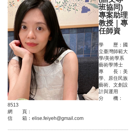
班協同)
專案助理
教授
｜
專
任師資
學 歷：
國
立臺灣師範大
學/美術學系
藝術學博士
專 長：
美
學、原住民族
藝術、文創設
計與運用
分 機：
8513
網 頁：
信 箱：
elise.feiyeh@gmail.com