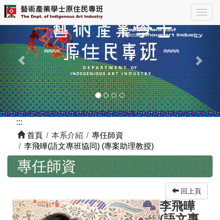
跳
Previous
Nex
Togg
到
navig
主
要
內
容
區
塊
:::
首頁
本系介紹
專任師資
李飛曄(語文專班協同) (專案助理教授)
專任師資
回上頁
李飛曄
(語文專