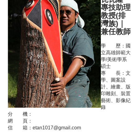
專技助理
教授(排
灣族)
｜
兼任教師
學 歷：
國
立高雄師範大
學/美術學系
碩士
專 長：
文
學、圖案設
計、繪畫、版
印雕刻、裝置
藝術、影像紀
錄
分 機：
網 頁：
信 箱：
etan1017@gmail.com