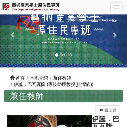
跳
Previous
Nex
Togg
到
navig
主
要
內
容
區
塊
:::
首頁
本系介紹
兼任教師
伊誕．巴瓦瓦隆 (專技助理教授(排灣族))
兼任教師
回上頁
伊誕．巴
瓦瓦隆