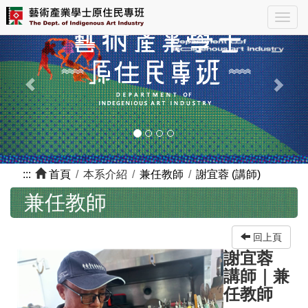
跳
Previous
Nex
Togg
到
navig
主
要
內
容
區
塊
:::
首頁
本系介紹
兼任教師
謝宜蓉 (講師)
兼任教師
回上頁
謝宜蓉
講師
｜
兼
任教師