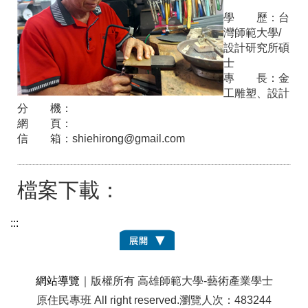
學 歷：
台
灣師範大學/
設計研究所碩
士
專 長：
金
工雕塑、設計
分 機：
網 頁：
信 箱：
shiehirong@gmail.com
檔案下載：
:::
網站導覽
｜版權所有 高雄師範大學-藝術產業學士
原住民專班 All right reserved.
瀏覽人次：483244