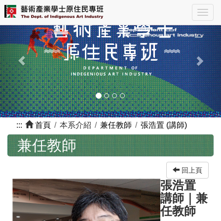
跳
Previous
Nex
Togg
到
navig
主
要
內
容
區
塊
:::
首頁
本系介紹
兼任教師
張浩置 (講師)
兼任教師
回上頁
張浩置
講師
｜
兼
任教師