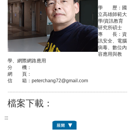
學 歷：
國
立高雄師範大
學/資訊教育
研究所碩士
專 長：
資
訊安全、電腦
病毒、數位內
容應用與教
學、網際網路應用
分 機：
網 頁：
信 箱：
peterchang72@gmail.com
檔案下載：
:::