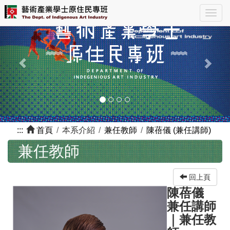
跳
Previous
Nex
Togg
到
navig
主
要
內
容
區
塊
:::
首頁
本系介紹
兼任教師
陳蓓儀 (兼任講師)
兼任教師
回上頁
陳蓓儀
兼任講師
｜
兼任教