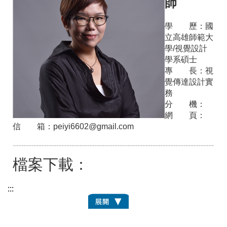
師
學 歷：
國
立高雄師範大
學/視覺設計
學系碩士
專 長：
視
覺傳達設計實
務
分 機：
網 頁：
信 箱：
peiyi6602@gmail.com
檔案下載：
:::