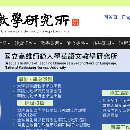
回首頁
｜
Eng
社群
師資陣容
教學實習
論文專區
招生訊息
課程