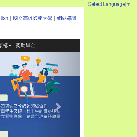
Select Language
▼
lish
｜
國立高雄師範大學
｜
網站導覽
架構
獎助學金
Next