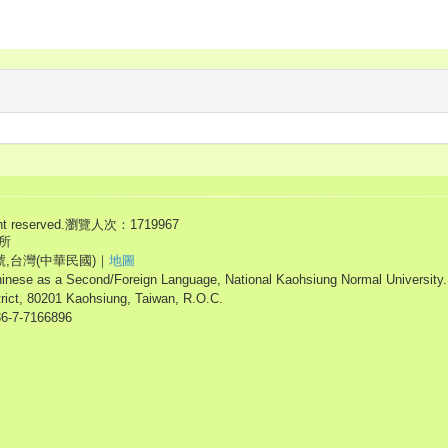
eserved.
瀏覽人次：1719967
所
號,台灣(中華民國)｜
地圖
hinese as a Second/Foreign Language, National Kaohsiung Normal University.
trict, 80201 Kaohsiung, Taiwan, R.O.C.
86-7-7166896