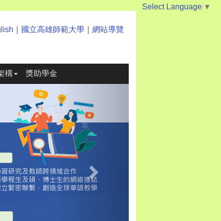
Select Language
▼
lish
｜
國立高雄師範大學
｜
網站導覽
架構
獎助學金
Next