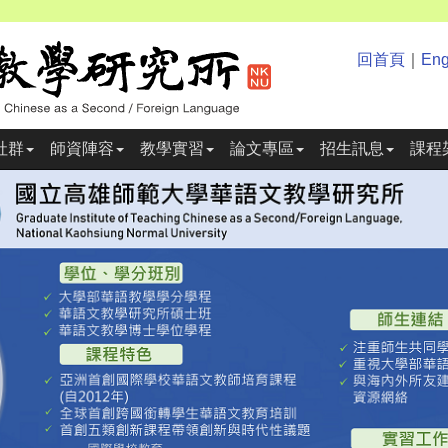
回首頁
｜
Eng
社群
師資陣容
教學實習
論文專區
招生訊息
課程