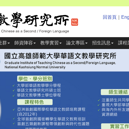
回首頁
｜
Eng
社群
師資陣容
教學實習
論文專區
招生訊息
課程