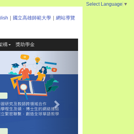
Select Language
▼
lish
｜
國立高雄師範大學
｜
網站導覽
架構
獎助學金
Next