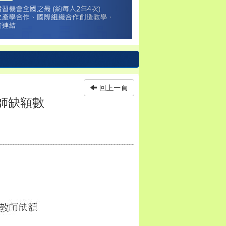
回上一頁
教師缺額數