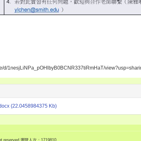
ile/d/1nesjLiNPa_pOHlbyB0BCNR337tiRmHaT/view?usp=shari
(22.0458984375 Kb)
eserved.
瀏覽人次：1719810