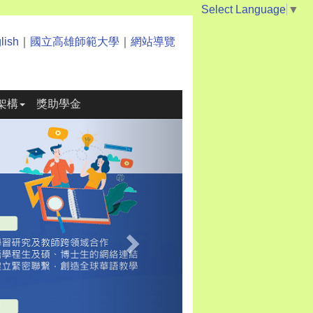
Select Language
▼
lish
｜
國立高雄師範大學
｜
網站導覽
架構
獎助學金
Next