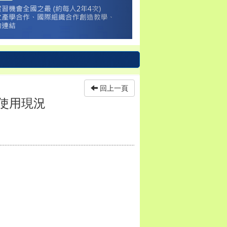
回上一頁
字使⽤現況