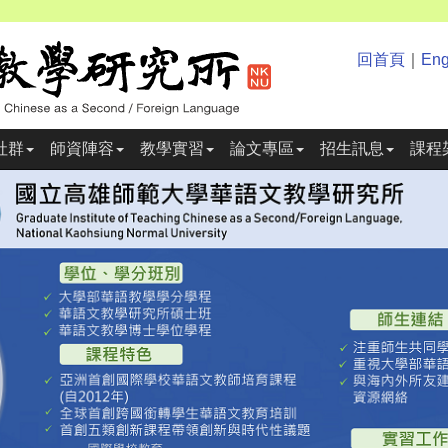
回首頁
｜
Eng
社群
師資陣容
教學實習
論文專區
招生訊息
課程