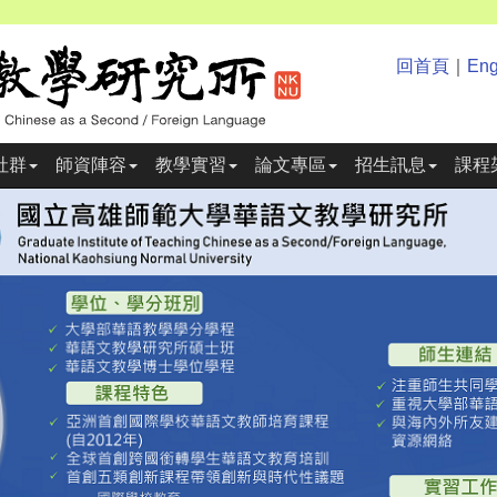
回首頁
｜
Eng
社群
師資陣容
教學實習
論文專區
招生訊息
課程