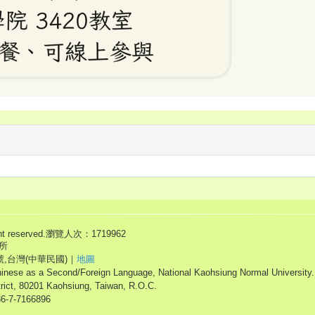
eserved.
瀏覽人次：1719962
所
號,台灣(中華民國)｜
地圖
hinese as a Second/Foreign Language, National Kaohsiung Normal University.
trict, 80201 Kaohsiung, Taiwan, R.O.C.
86-7-7166896