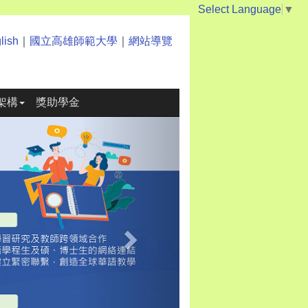
Select Language
▼
lish
｜
國立高雄師範大學
｜
網站導覽
架構
獎助學金
Next