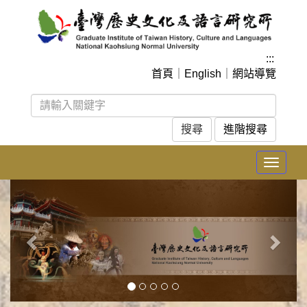
跳
到
主
要
:::
內
首頁
｜
English
｜
網站導覽
容
區
塊
進階搜尋
Toggle
navigat
上
下
一
一
張
張