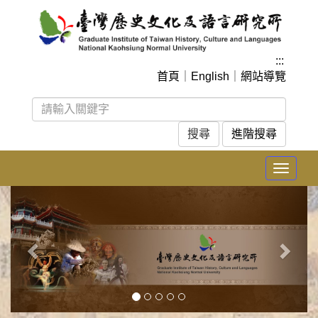
跳
到
主
要
:::
內
首頁
｜
English
｜
網站導覽
容
區
塊
進階搜尋
Toggle
navigat
上
下
一
一
張
張