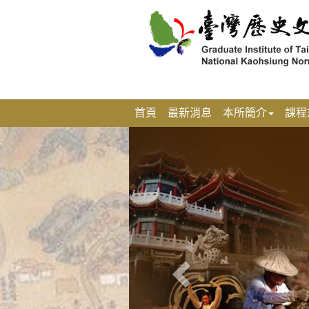
跳
到
主
要
內
容
區
塊
首頁
最新消息
本所簡介
課程
上
一
張