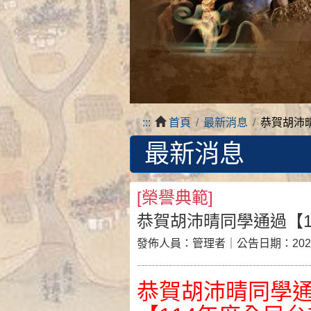
:::
首頁
最新消息
恭賀胡沛
最新消息
[
榮譽典範
]
恭賀胡沛晴同學通過【1
發佈人員：
管理者
｜公告日期：
202
恭賀胡沛晴同學