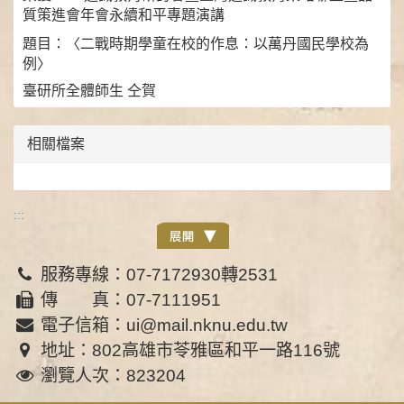
質策進會年會永續和平專題演講
題目：
〈
二戰時期學童在校的作息：以萬丹國民學校為
例
〉
臺研所全體師生 仝賀
相關檔案
:::
服務專線：07-7172930轉2531
傳 真：07-7111951
電子信箱：ui@mail.nknu.edu.tw
地址：802高雄市苓雅區和平一路116號
瀏覽人次：823204