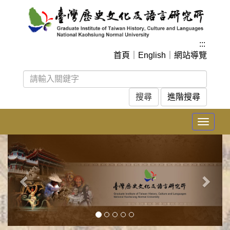
跳
到
主
要
:::
內
首頁
｜
English
｜
網站導覽
容
區
塊
進階搜尋
Toggle
navigat
上
下
一
一
張
張