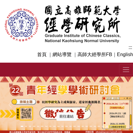
跳
到
主
要
內
容
區
:::
塊
首頁
｜
網站導覽
｜
高師大經學所FB
｜
English
上一張
下一
前往連結