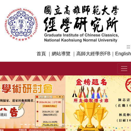
跳
到
主
要
內
容
區
:::
塊
首頁
｜
網站導覽
｜
高師大經學所FB
｜
English
上一張
下一