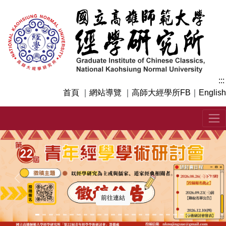
跳
到
主
要
內
容
區
:::
塊
首頁
｜
網站導覽
｜
高師大經學所FB
｜
English
上一張
下一
前往連結