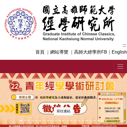
跳
到
主
要
內
容
區
:::
塊
首頁
｜
網站導覽
｜
高師大經學所FB
｜
English
上一張
下一
前往連結