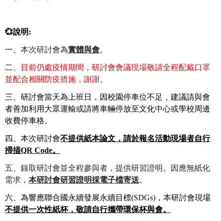
💞說明:
一、
本次研討會為
實體與會
。
二、
目前仍處疫情期間，研討會會議現場敬請全程配戴口罩
並配合相關防疫措施，謝謝。
三、研討會當天為上班日，因校園停車位不足，建議請與會
者善加利用大眾運輸或請將車輛停放至文化中心或學校周邊
收費停車格。
四、本次研討會
不提供紙本論文，請於報名活動現場者自行
掃描QR Code。
五、錄取研討會並全程參與者，提供研習證明。因應無紙化
需求，
本研討會研習證明採電子檔寄送
。
六、為響應聯合國永續發展永續目標(SDGs)，本研討會現場
不提供一次性紙杯，敬請自行攜帶環保杯與會。