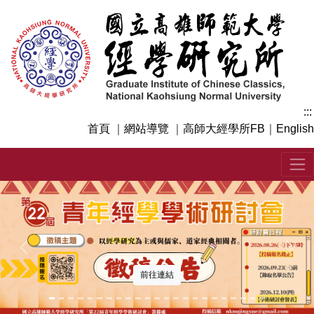
跳
到
主
要
內
容
區
:::
塊
首頁
｜
網站導覽
｜
高師大經學所FB
｜
English
上一張
下一
前往連結