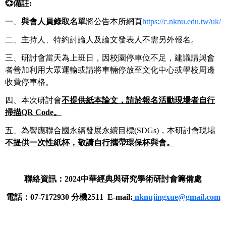
💞備註:
一、
與會人員錄取名單
將公告本所網頁
https://c.nknu.edu.tw/uk/
二、主持人、特約討論人及論文發表人不需另外報名。
三、研討會當天為上班日，因校園停車位不足，建議請與會
者善加利用大眾運輸或請將車輛停放至文化中心或學校周邊
收費停車格。
四、本次研討會
不提供紙本論文，請於報名活動現場者自行
掃描QR Code。
五、為響應聯合國永續發展永續目標(SDGs)，本研討會現場
不提供一次性紙杯，敬請自行攜帶環保杯與會。
聯絡資訊：
2024中華經典與研究學術研討會籌備處
電話：07-7172930 分機2511 E-mail:
nknujingxue@gmail.com