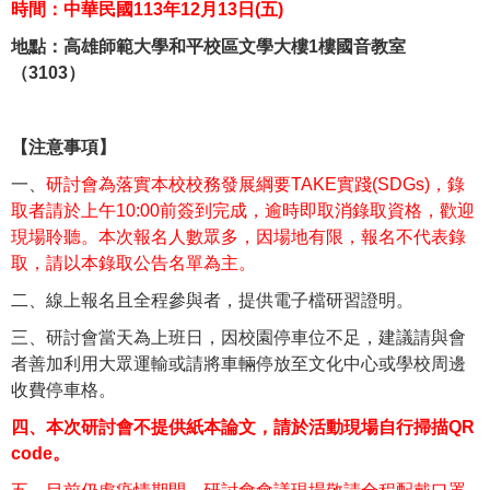
時間：中華民國
113
年
12
月13
日
(五
)
地點：高雄師範大學和平校區文學大樓
1
樓國音教室
（
3103
）
【注意事項】
一、
研討會為落實本校校務發展綱要TAKE實踐(SDGs)，錄
取者請於上午10:00前簽到完成，逾時即取消錄取資格，歡迎
現場聆聽。本次報名人數眾多，因場地有限，報名不代表錄
取，請以本錄取公告名單為主。
二、線上報名且全程參與者，提供電子檔研習證明。
三、研討會當天為上班日，因校園停車位不足，建議請與會
者善加利用大眾運輸或請將車輛停放至文化中心或學校周邊
收費停車格。
四、本次研討會不提供紙本論文，請於活動現場自行掃描QR
code。