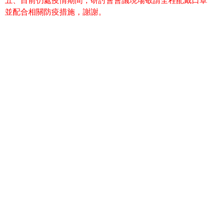
五、目前仍處疫情期間，研討會會議現場敬請全程配戴口罩
並配合相關防疫措施，謝謝。