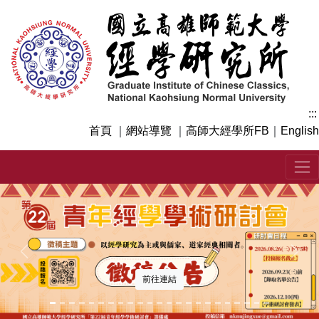
跳
到
主
要
內
容
區
:::
塊
首頁
｜
網站導覽
｜
高師大經學所FB
｜
English
上一張
下一
前往連結