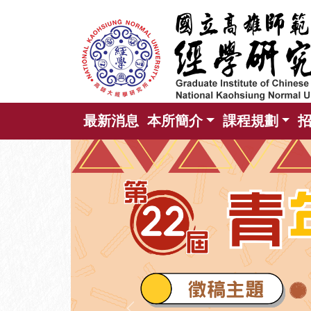
跳
到
主
要
內
容
區
最新消息
本所簡介
課程規劃
塊