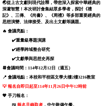
🌏從上古文獻到現代詮釋，帶您深入探索中華經典的
深邃智慧！本次研討會集結眾多學者，探討《禮
記》、三傳、《尚書》、《周禮》等多部重要經典的
思想演變、法律接受、及出土文獻等議題。
🔥 會議亮點：
✔️重量級專題演講
✔️經學跨域整合研究
✔️文獻學與思想史再探
📆會議時間：114年12月12日（週五）
📍 會議地點：本校和平校區文學大樓2樓3216教室
💡 報名自即日起至114年11月26日中午12時前
💖 手刀報名：
🍱
報名且錄取者
，中午敬備午餐。