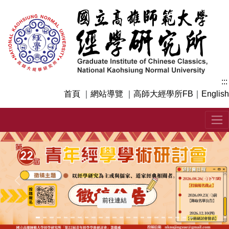
跳
到
主
要
內
容
區
:::
塊
首頁
｜
網站導覽
｜
高師大經學所FB
｜
English
上一張
下一
前往連結