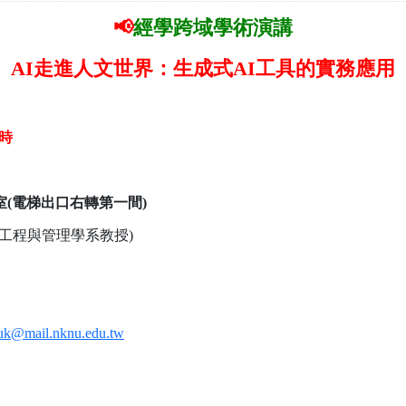
📢
經學跨域學術演講
AI走進人文世界：生成式AI工具的實務應用
2時
。
室(電梯出口右轉第一間)
體工程與管理學系教授
)
uk@mail.nknu.edu.tw