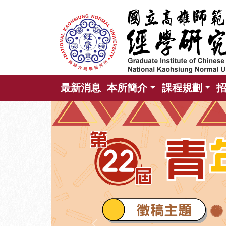
跳
到
主
要
內
容
區
最新消息
本所簡介
課程規劃
塊