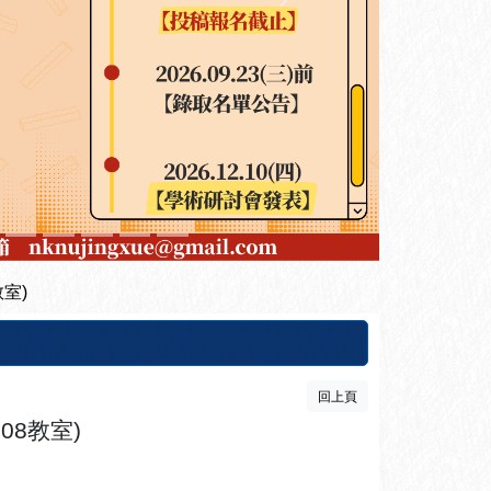
下一張
室)
回上頁
08教室)