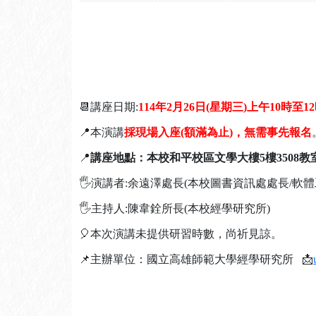
📆講座日期:
114年2月26日(星期三)上午10時至1
📍本演講
採現場入座(額滿為止)，無需事先報名
📍
講座地點：本校和平校區文學大樓5樓3508教
🖐演講者:余遠澤處長(本校圖書資訊處處長/軟
🖐主持人:陳韋銓所長(本校經學研究所)
🎈本次演講未提供研習時數，尚祈見諒。
📌主辦單位：國立高雄師範大學經學研究所 📩