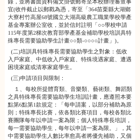
錄，並將書面資料備文掛號郵寄至本校辦理審查事
宜(收件截止以郵戳為憑，寄至「364苗栗縣大湖鄉
大寮村竹高屋68號國立大湖高級農工職業學校學產
基金專案辦公室收，並於信封註明「○○學校申請
115年度第2梯次教育部學產基金補助學校培訓具特
殊專長需要協助學生計畫○○類-○○○○計畫」)。
(二)培訓具特殊專長需要協助學生之對象：低收
入戶家庭、中低收入戶家庭、特殊境遇家庭、遭遇
困境家庭或清寒家庭學生。
(三)申請項目與限制：
１、每校所提體育類、音樂類、藝術類、舞蹈類
之具特殊專長需要協助學生培訓計畫，應遵照本要
點第6點第1款規定：「每申請案，以部分補助為原
則；特殊專長比賽，依各類比賽項目，每校各類比
賽團隊每年以申請一案為限；個人特殊專長培訓，
每一需要協助學生，每年以申請一案為限。」，其
中需要協助學生人數比率愈高者將優先補助，又個