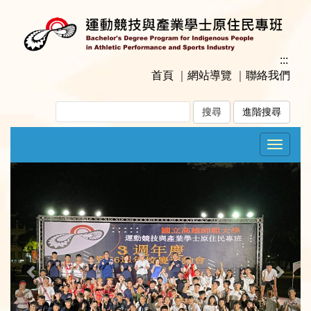
跳
到
主
要
:::
內
首頁
｜
網站導覽
｜
聯絡我們
容
區
進階搜尋
塊
Toggle
navigat
Previous
Next