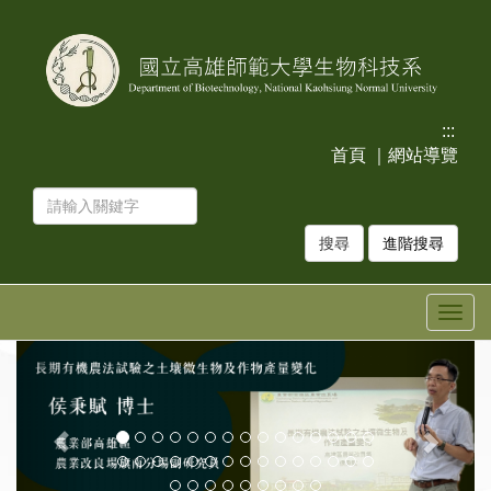
跳
跳
到
到
主
主
要
要
內
內
容
容
:::
區
區
首頁
｜
網站導覽
塊
塊
進階搜尋
Togg
navig
上
下
一
一
張
張