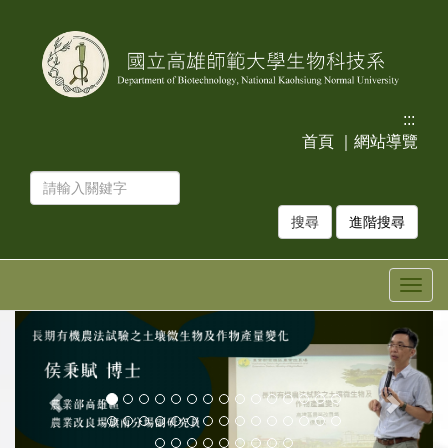
跳
跳
到
到
主
主
要
要
內
內
容
容
:::
區
區
首頁
｜
網站導覽
塊
塊
進階搜尋
Togg
navig
上
下
一
一
張
張