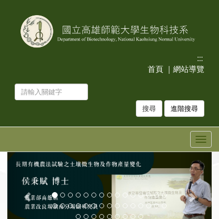
跳
跳
到
到
主
主
要
要
內
內
容
容
:::
區
區
首頁
｜
網站導覽
塊
塊
進階搜尋
Togg
navig
上
下
一
一
張
張