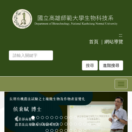
跳
跳
到
到
主
主
要
要
內
內
容
容
:::
區
區
首頁
｜
網站導覽
塊
塊
進階搜尋
Togg
navig
上
下
一
一
張
張