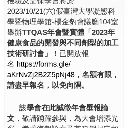
檢驗及品保學會將於
2023/10/21(六)假臺灣大學凝態科
學暨物理學館-楊金豹會議廳104室
舉辦
TTQAS年會暨實體「
2023年
健康食品的開發與不同劑型的加工
技術研討會
」
！已開放
報
名
https://forms.gle/
aKrNvZj2B2Z5pNj48
，名額有限，
請盡早報名，
以
免向隅。
該
學會在此誠徵年會壁報論
文
，敬請踴躍參與，
為大會增添光