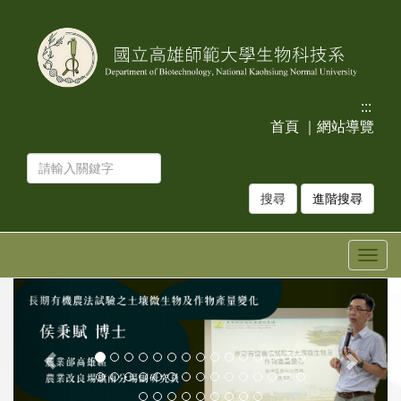
跳
跳
到
到
主
主
要
要
內
內
容
容
:::
區
區
首頁
｜
網站導覽
塊
塊
進階搜尋
Togg
navig
上
下
一
一
張
張