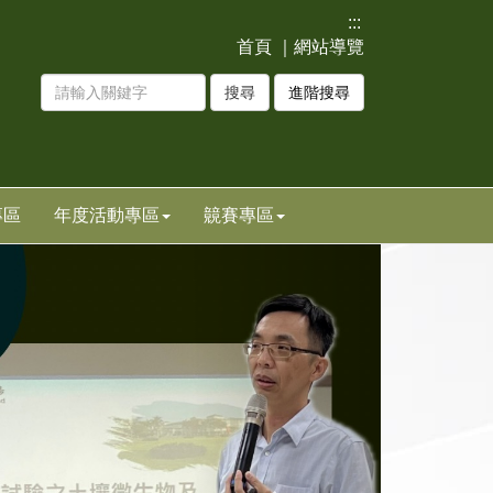
:::
首頁
｜
網站導覽
進階搜尋
專區
年度活動專區
竸賽專區
下
一
張