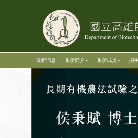
跳
跳
到
到
主
主
要
要
內
內
容
容
區
區
塊
塊
最新消息
系所簡介
系所成員
招
上
一
張