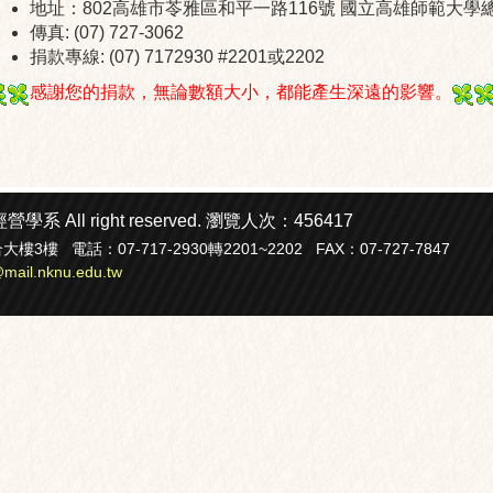
地址：802高雄市苓雅區和平一路116號 國立高雄師範大學
傳真: (07) 727-3062
捐款專線: (07) 7172930 #2201或2202
感謝您的捐款，無論數額大小，都能產生深遠的影響。
經營學系
All right reserved.
瀏覽人次：456417
 電話：07-717-2930轉2201~2202 FAX：07-727-7847
mail.nknu.edu.tw