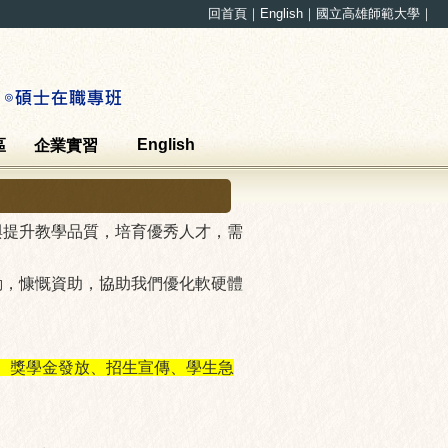
回首頁
｜
English
｜
國立高雄師範大學
｜
English
區
企業實習
與提升教學品質，培育優秀人才，需
動，慷慨資助，協助我們優化軟硬體
推動、獎學金發放、招生宣傳、學生急