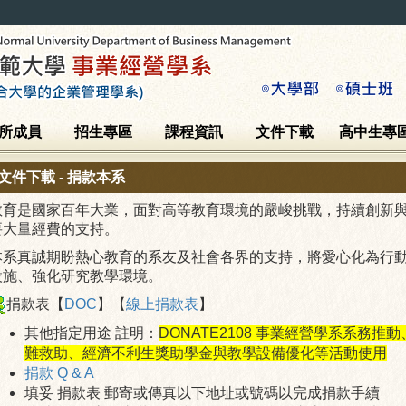
所成員
招生專區
課程資訊
文件下載
高中生專
文件下載 - 捐款本系
教育是國家百年大業，面對高等教育環境的嚴峻挑戰，持續創新
要大量經費的支持。
本系真誠期盼熱心教育的系友及社會各界的支持，將愛心化為行
設施、強化研究教學環境。
捐款表【
DOC
】【
線上捐款表
】
其他指定用途 註明：
DONATE2108 事業經營學系系務
難救助、經濟不利生獎助學金與教學設備優化等活動使用
捐款 Q & A
填妥 捐款表 郵寄或傳真以下地址或號碼以完成捐款手續